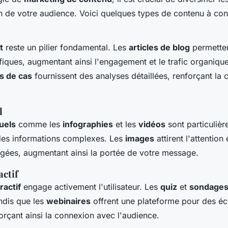
on de votre audience. Voici quelques types de contenu à con
t
reste un pilier fondamental. Les
articles de blog
permetten
fiques, augmentant ainsi l'engagement et le trafic organiqu
s de cas
fournissent des analyses détaillées, renforçant la c
l
uels
comme les
infographies
et les
vidéos
sont particulièr
 des informations complexes. Les
images
attirent l'attention
agées, augmentant ainsi la portée de votre message.
actif
ractif
engage activement l'utilisateur. Les
quiz
et
sondage
andis que les
webinaires
offrent une plateforme pour des é
orçant ainsi la connexion avec l'audience.