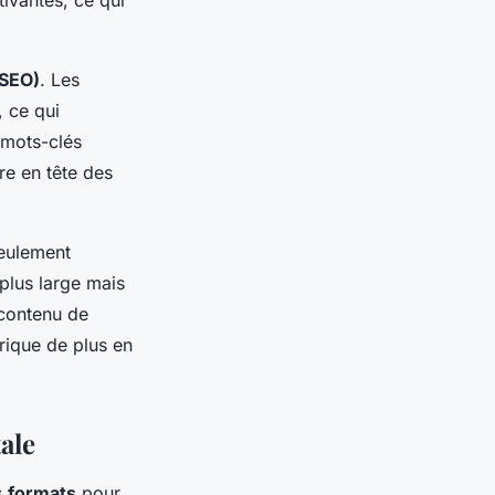
tivantes, ce qui
(SEO)
. Les
, ce qui
 mots-clés
re en tête des
seulement
 plus large mais
 contenu de
rique de plus en
ale
es
formats
pour