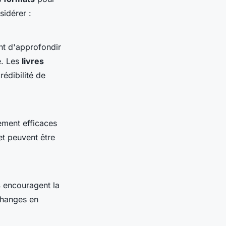
sidérer :
t d'approfondir
e. Les
livres
rédibilité de
ement efficaces
 et peuvent être
s
encouragent la
changes en