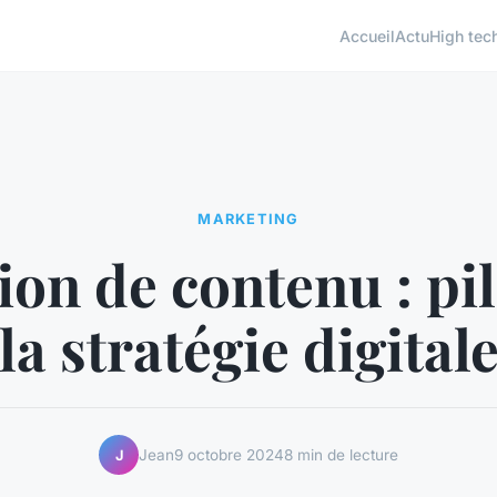
Accueil
Actu
High tec
MARKETING
ion de contenu : pil
la stratégie digital
Jean
9 octobre 2024
8 min de lecture
J