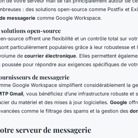
ion de votre serveur mail se fait principalement autour de c
mbreuses : des solutions open-source comme Postfix et Ex
 de messagerie
comme Google Workspace.
 solutions open-source
en-source offrent une flexibilité et un contrôle total sur vot
sont particulièrement populaires grâce à leur robustesse et 
 volume de
courrier électronique
. Elles permettent égaleme
n poussée pour répondre aux exigences spécifiques de vot
fournisseurs de messagerie
mme Google Workspace simplifient considérablement la ge
TP Gmail
, vous bénéficiez d’une infrastructure robuste et 
cier du matériel et des mises à jour logicielles.
Google
offr
 avancées comme le filtrage des spams et la gestion des
do
votre serveur de messagerie