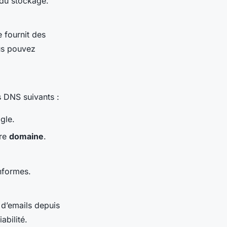
 du stockage.
 fournit des
us pouvez
s DNS suivants :
gle.
tre
domaine
.
onformes.
 d’emails depuis
abilité.