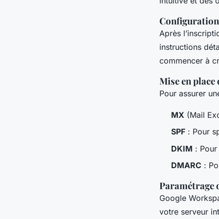
intuitive et des
Configuratio
Après l’inscript
instructions dét
commencer à c
Mise en place
Pour assurer une
MX
(Mail Exc
SPF
: Pour sp
DKIM
: Pour
DMARC
: Po
Paramétrage 
Google Workspac
votre serveur in