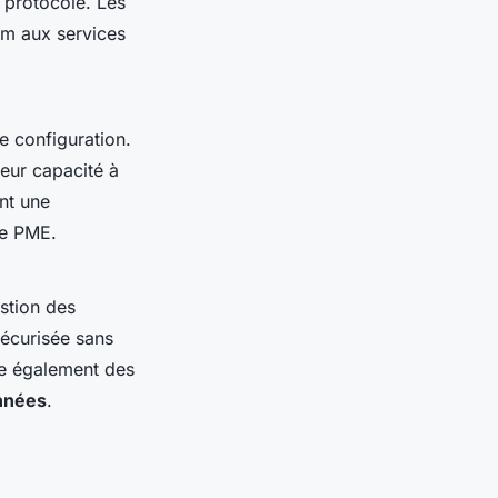
e protocole. Les
im aux services
re configuration.
leur capacité à
nt une
re PME.
stion des
sécurisée sans
e également des
nnées
.