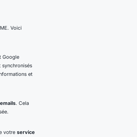
PME. Voici
t Google
nt synchronisés
nformations et
emails
. Cela
sée.
de votre
service