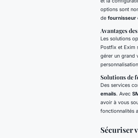
et la configurat
options sont no
de
fournisseur
Avantages des
Les solutions op
Postfix et Exim 
gérer un grand
personnalisatio
Solutions de 
Des services co
emails
. Avec
SM
avoir à vous sou
fonctionnalités
Sécuriser 