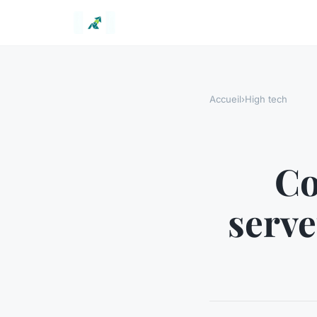
Accueil
›
High tech
Co
serve