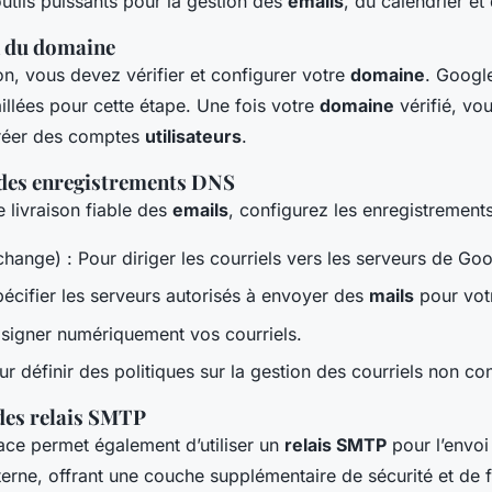
 outils puissants pour la gestion des
emails
, du calendrier et
n du domaine
ion, vous devez vérifier et configurer votre
domaine
. Google
aillées pour cette étape. Une fois votre
domaine
vérifié, vo
réer des comptes
utilisateurs
.
 des enregistrements DNS
 livraison fiable des
emails
, configurez les enregistrement
hange) : Pour diriger les courriels vers les serveurs de Goo
écifier les serveurs autorisés à envoyer des
mails
pour vo
 signer numériquement vos courriels.
ur définir des politiques sur la gestion des courriels non c
des relais SMTP
e permet également d’utiliser un
relais SMTP
pour l’envoi
terne, offrant une couche supplémentaire de sécurité et de fi