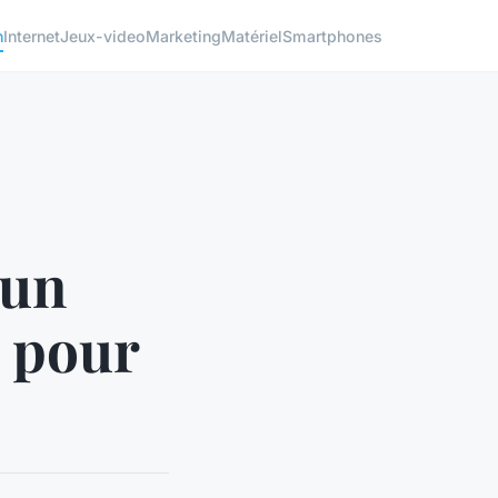
h
Internet
Jeux-video
Marketing
Matériel
Smartphones
 un
é pour