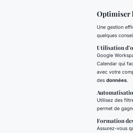
Optimiser 
Une gestion eff
quelques consei
Utilisation d’
Google Workspa
Calendar qui fac
avec votre comp
des
données
.
Automatisation
Utilisez des fil
permet de gagne
Formation des
Assurez-vous q