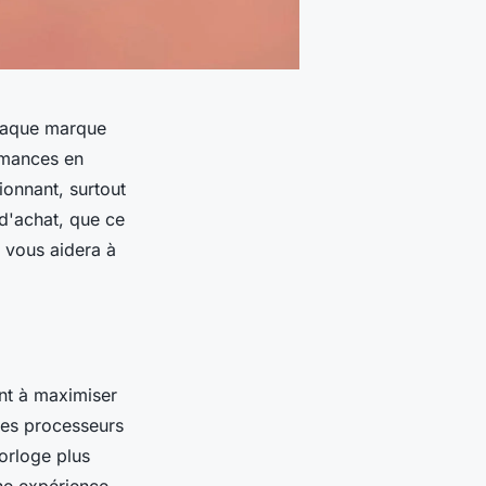
chaque marque
rmances en
onnant, surtout
 d'achat, que ce
n vous aidera à
ant à maximiser
 les processeurs
horloge plus