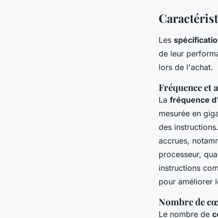
Caractéris
Les
spécificati
de leur perform
lors de l'achat.
Fréquence et 
La
fréquence d
mesurée en giga
des instruction
accrues, notamm
processeur, quan
instructions co
pour améliorer 
Nombre de cœu
Le nombre de
c