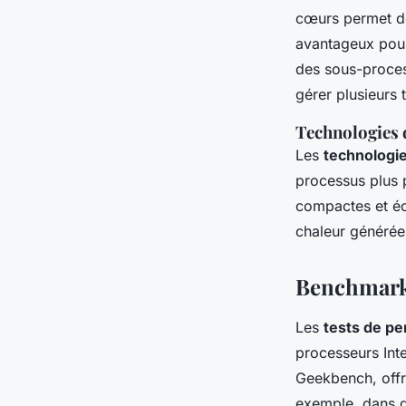
cœurs permet de 
avantageux pour
des sous-proces
gérer plusieurs t
Technologies 
Les
technologie
processus plus 
compactes et éc
chaleur générée
Benchmarks 
Les
tests de p
processeurs Int
Geekbench, offr
exemple, dans d