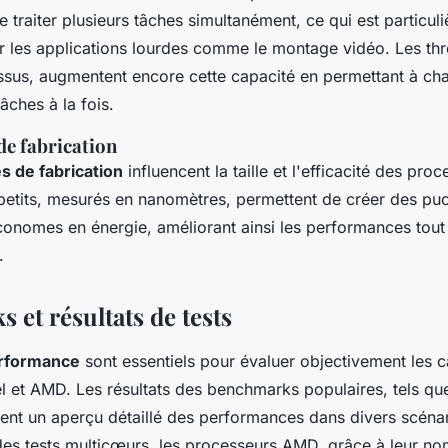
traiter plusieurs tâches simultanément, ce qui est particul
 les applications lourdes comme le montage vidéo. Les thr
sus, augmentent encore cette capacité en permettant à c
âches à la fois.
de fabrication
s de fabrication
influencent la taille et l'efficacité des pro
petits, mesurés en nanomètres, permettent de créer des pu
onomes en énergie, améliorant ainsi les performances tout 
.
et résultats de tests
erformance
sont essentiels pour évaluer objectivement les 
el et AMD. Les résultats des benchmarks populaires, tels q
ent un aperçu détaillé des performances dans divers scénar
es tests multicœurs, les processeurs AMD, grâce à leur n