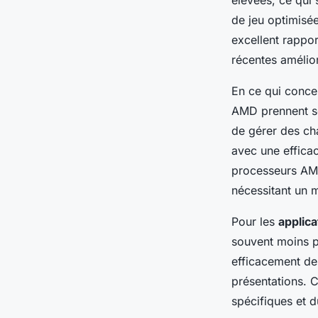
élevées, ce qui 
de jeu optimisé
excellent rappo
récentes amélior
En ce qui conce
AMD prennent so
de gérer des ch
avec une efficac
processeurs AMD
nécessitant un m
Pour les
applic
souvent moins p
efficacement des
présentations. C
spécifiques et du