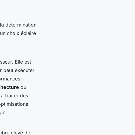
la détermination
un choix éclairé
seur. Elle est
r peut exécuter
formances
itecture
du
à traiter des
optimisations
ie.
mbre élevé de