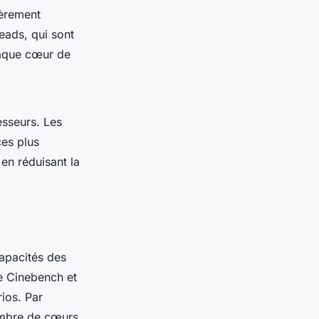
ièrement
eads, qui sont
haque cœur de
cesseurs. Les
ces plus
en réduisant la
capacités des
ue Cinebench et
ios. Par
ombre de cœurs