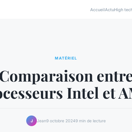
Accueil
Actu
High tec
MATÉRIEL
Comparaison entr
ocesseurs Intel et 
Jean
9 octobre 2024
9 min de lecture
J