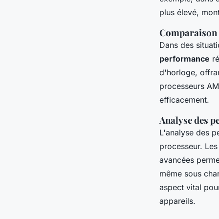
plus élevé, mont
Comparaison d
Dans des situat
performance
ré
d'horloge, offra
processeurs AMD,
efficacement.
Analyse des p
L'analyse des p
processeur. Le
avancées permet
même sous charg
aspect vital pour
appareils.