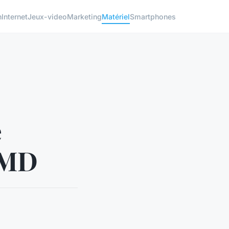
h
Internet
Jeux-video
Marketing
Matériel
Smartphones
e
AMD