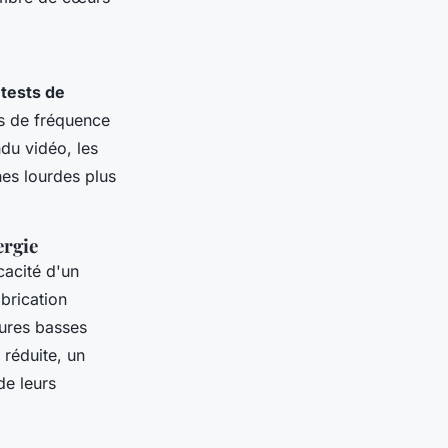
s
tests de
es de fréquence
ndu vidéo, les
hes lourdes plus
ergie
cacité d'un
brication
ures basses
réduite, un
de leurs