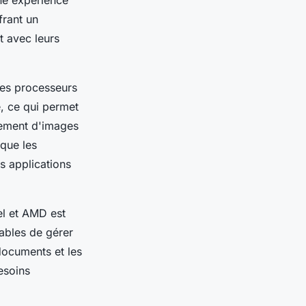
une expérience
frant un
t avec leurs
 les processeurs
, ce qui permet
tement d'images
 que les
 applications
el et AMD est
ables de gérer
 documents et les
esoins