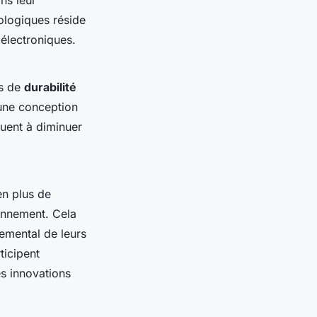
ns leur
ologiques réside
 électroniques.
es de
durabilité
 une conception
buent à diminuer
en plus de
ronnement. Cela
nemental de leurs
ticipent
es innovations