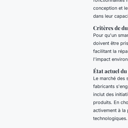
fonctionnalités 
conception et l
dans leur capaci
Critères de du
Pour qu'un smar
doivent être pri
facilitant la ré
l'impact environ
État actuel d
Le marché des s
fabricants s'en
inclut des initi
produits. En ch
activement à la 
technologiques.