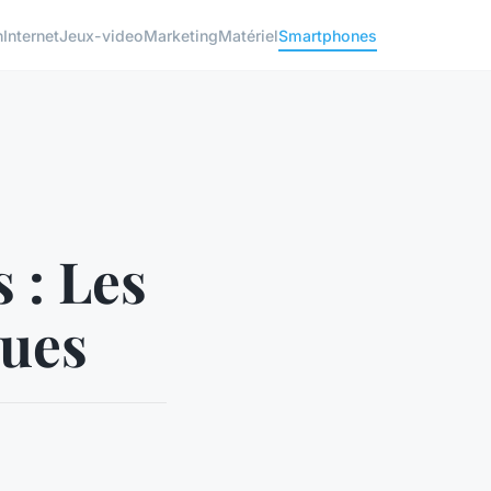
h
Internet
Jeux-video
Marketing
Matériel
Smartphones
 : Les
ques