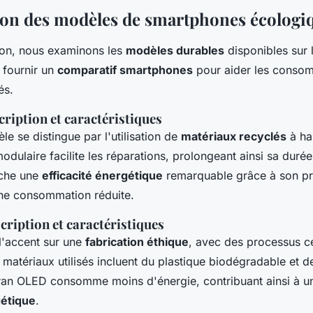
on des modèles de smartphones écologi
ion, nous examinons les
modèles durables
disponibles sur 
e fournir un
comparatif smartphones
pour aider les consom
és.
cription et caractéristiques
e se distingue par l'utilisation de
matériaux recyclés
à ha
dulaire facilite les réparations, prolongeant ainsi sa durée
iche une
efficacité énergétique
remarquable grâce à son p
ne consommation réduite.
cription et caractéristiques
'accent sur une
fabrication éthique
, avec des processus ce
matériaux utilisés incluent du plastique biodégradable et d
ran OLED consomme moins d'énergie, contribuant ainsi à un
gétique
.