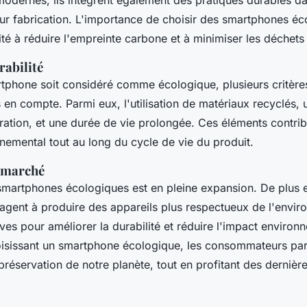
modernes; ils intègrent également des pratiques durables da
eur fabrication. L'importance de choisir des smartphones éc
té à réduire l'empreinte carbone et à minimiser les déchets
rabilité
tphone soit considéré comme écologique, plusieurs critèr
s en compte. Parmi eux, l'utilisation de matériaux recyclés,
paration, et une durée de vie prolongée. Ces éléments contri
nemental tout au long du cycle de vie du produit.
u marché
martphones écologiques est en pleine expansion. De plus 
gagent à produire des appareils plus respectueux de l'envi
atives pour améliorer la durabilité et réduire l'impact environ
oisissant un smartphone écologique, les consommateurs par
préservation de notre planète, tout en profitant des dernièr